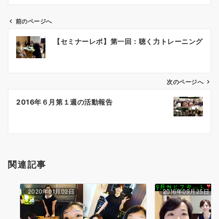
前のページへ
投
【セミナーレポ】第一回：聴く力トレーニング
稿
ナ
ビ
ゲ
次のページへ
ー
2016年６月第１週の活動報告
シ
ョ
ン
関連記事
2020年01月02日
2016年09月25日