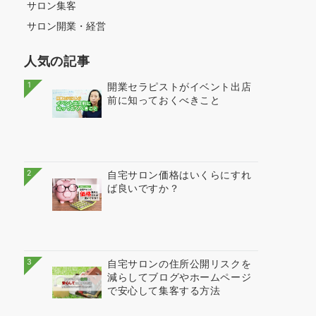
サロン集客
サロン開業・経営
人気の記事
1
開業セラピストがイベント出店
前に知っておくべきこと
2
自宅サロン価格はいくらにすれ
ば良いですか？
3
自宅サロンの住所公開リスクを
減らしてブログやホームページ
で安心して集客する方法