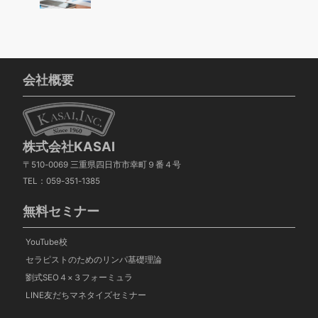
会社概要
株式会社KASAI
〒510-0069 三重県四日市市幸町９番４号
TEL：059-351-1385
無料セミナー
YouTube校
セラピストのためのリンパ基礎理論
劉式SEO４×３フォーミュラ
LINE友だちマネタイズセミナー