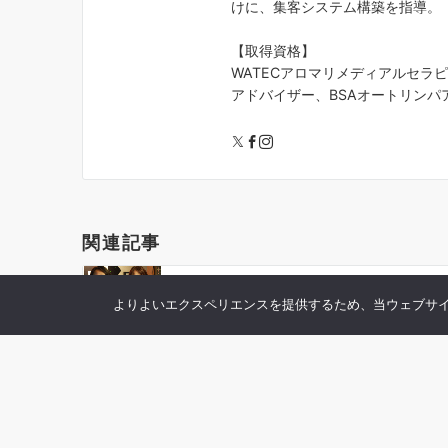
けに、集客システム構築を指導。
【取得資格】
WATECアロマリメディアルセラ
アドバイザー、BSAオートリンパア
関連記事
2017年05月30日
よりよいエクスペリエンスを提供するため、当ウェブサイトで
受講生の声を追加しました。S.H.さん（三
重県三重郡）
2017年07月06日
2017年６月の活動報告をアップしました。