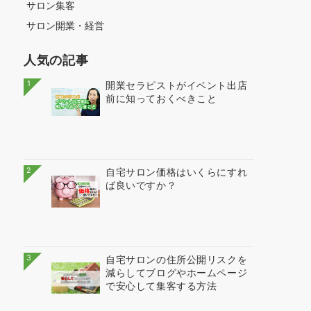
サロン集客
サロン開業・経営
人気の記事
1
開業セラピストがイベント出店
前に知っておくべきこと
2
自宅サロン価格はいくらにすれ
ば良いですか？
3
自宅サロンの住所公開リスクを
減らしてブログやホームページ
で安心して集客する方法