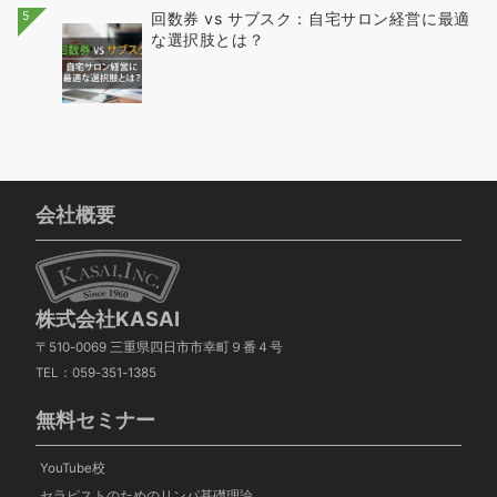
5
回数券 vs サブスク：自宅サロン経営に最適
な選択肢とは？
会社概要
株式会社KASAI
〒510-0069 三重県四日市市幸町９番４号
TEL：059-351-1385
無料セミナー
YouTube校
セラピストのためのリンパ基礎理論