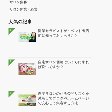
サロン集客
サロン開業・経営
人気の記事
1
開業セラピストがイベント出店
前に知っておくべきこと
2
自宅サロン価格はいくらにすれ
ば良いですか？
3
自宅サロンの住所公開リスクを
減らしてブログやホームページ
で安心して集客する方法