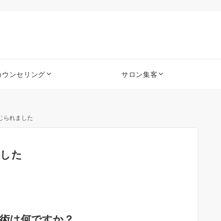
カウンセリング
サロン集客
じられました
ました
施術は何ですか？