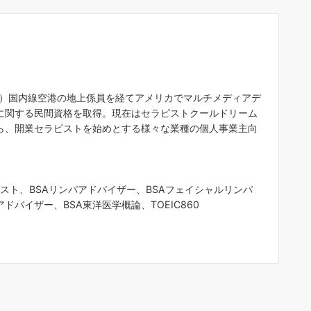
A）国内線空港の地上係員を経てアメリカでマルチメディアデ
に関する民間資格を取得。現在はセラピストクールドリーム
ら、開業セラピストを始めとする様々な業種の個人事業主向
ピスト、BSAリンパアドバイザー、BSAフェイシャルリンパ
ドバイザー、BSA東洋医学概論、TOEIC860