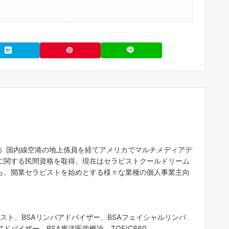
A）国内線空港の地上係員を経てアメリカでマルチメディアデ
に関する民間資格を取得。現在はセラピストクールドリーム
ら、開業セラピストを始めとする様々な業種の個人事業主向
ピスト、BSAリンパアドバイザー、BSAフェイシャルリンパ
ドバイザー、BSA東洋医学概論、TOEIC860