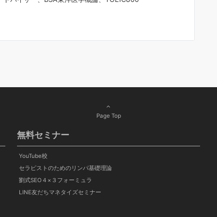
Page Top
無料セミナー
YouTube校
セラピストのためのリンパ基礎理論
劉式SEO４×３フォーミュラ
LINE友だちマネタイズセミナー