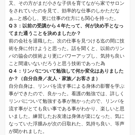
又、その方がまだ小さな子供を育てながら家でサロン
をされていたのを見て、効率的な仕事のしかただな
ぁ…と感心し、更に仕事の仕方にも関心を持った。
Q３：以前の受講から４年たって、何が決め手となっ
てまた通うことを決めましたか？
前の会社を退職した。次の仕事を見つける迄の間に技
術を身に付けようと思った。話を聞くと、以前のリン
パの協会の技術より更にパワーアップし、気持ち良い
こと間違いないだろうと思う技術であった為
Q４：リンパについて勉強して何か変化はありました
か？（自分自身／友人・家族／お客さま）
自分自身は、リンパを流す事による身体の影響を学ぶ
事ができたので、良かった。看護の勉強では、詳しく
リンパについて勉強する事が無かったので、リンパを
流す事がとても良い事である事がわかり、楽しいと思
いました。練習したお友達は身体が楽になった、気に
なっていた浮腫みが次の日取れた、気持ち良い、等声
が聞かれました。