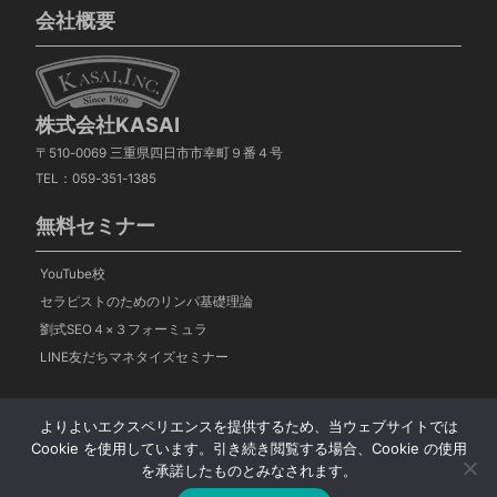
会社概要
株式会社KASAI
〒510-0069 三重県四日市市幸町９番４号
TEL：059-351-1385
無料セミナー
YouTube校
セラピストのためのリンパ基礎理論
劉式SEO４×３フォーミュラ
LINE友だちマネタイズセミナー
YouTube校
セラピストのためのリンパ基礎理論
劉式SEO
よりよいエクスペリエンスを提供するため、当ウェブサイトでは
４×３フォーミュラ
LINE友だちマネタイズセミナー
Cookie を使用しています。引き続き閲覧する場合、Cookie の使用
を承諾したものとみなされます。
© セラピストスクールDreamHint