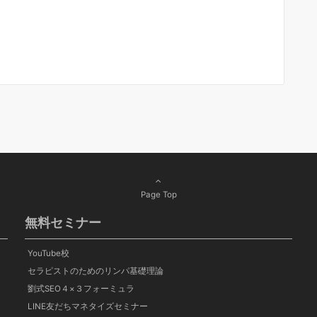
Page Top
無料セミナー
YouTube校
セラピストのためのリンパ基礎理論
劉式SEO４×３フォーミュラ
LINE友だちマネタイズセミナー