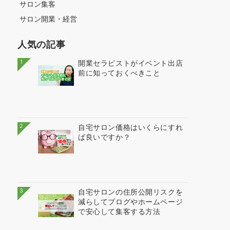
サロン集客
サロン開業・経営
人気の記事
1
開業セラピストがイベント出店
前に知っておくべきこと
2
自宅サロン価格はいくらにすれ
ば良いですか？
3
自宅サロンの住所公開リスクを
減らしてブログやホームページ
で安心して集客する方法