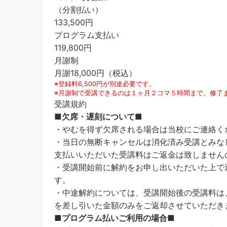
（分割払い）
133,500円
プログラム支払い
119,800円
月謝制
月謝18,000円（税込）
※登録料6,500円が別途必要です。
※月謝制で受講できるのは１ヶ月２コマ５時間まで。修了
受講規約
■欠席・遅刻について■
・やむを得ず欠席される場合は当校にご連絡く
・当日の無断キャンセルは消化済み受講とみな
支払いいただいた受講料はご返金は致しません
・受講開始前に解約をお申し出いただいた上で
す。
・中途解約については、受講開始後の受講料は
を差し引いた金額のみをご返却させていただき
■プログラム払いご利用の場合■