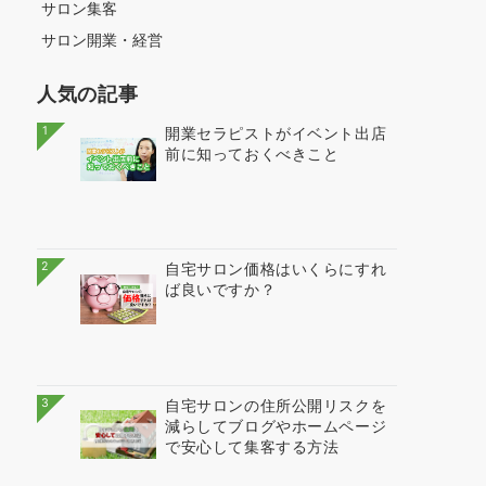
サロン集客
サロン開業・経営
人気の記事
1
開業セラピストがイベント出店
前に知っておくべきこと
2
自宅サロン価格はいくらにすれ
ば良いですか？
3
自宅サロンの住所公開リスクを
減らしてブログやホームページ
で安心して集客する方法