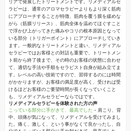
リアで発展したトリートメントです。リメディアルセ
ラピーは、通常のアロマセラピーよりもより深く筋肉
にアプローチすることが特徴、筋肉を覆う膜を緩めな
がら（筋膜リリース）、筋肉全体を温めてほぐすこと
で浮かび上がってきた痛みやコリの根本原因となって
いる部分（トリガーポイント）にアプローチしていき
ます。一般的なトリートメントと違い、リメディアル
セラピーではお客様との対話も重要で、トリートメン
ト前から終了後まで、その時のお客様の状態に合わせ
て、適切な手法や手順をセラピスト自身が組み立てま
す。レベルの高い技術ですので、習得するのには時間
がかかりますが、お客様の満足度が高く、受ければ受
けるほどお客様のご要望時間が長くなっていくこと
も、リメディアルセラピーならではです。
リメディアルセラピーを体験された方の声
こっている部分に手がきて、最高でした
-
肩こり、背
中、頭痛が気になって、リメディアルを受けてみまし
た。痛く、激しく、という事がなくて良かったし、自
分でもこっている部分に手や肘がきて、最高でした。