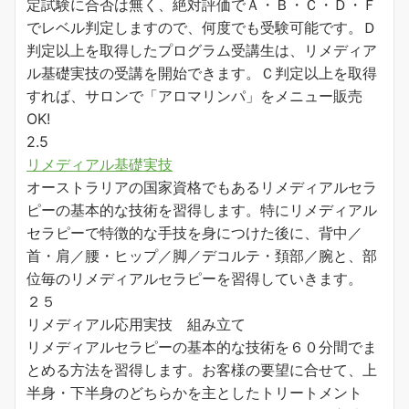
定試験に合否は無く、絶対評価でＡ・Ｂ・Ｃ・Ｄ・Ｆ
でレベル判定しますので、何度でも受験可能です。Ｄ
判定以上を取得したプログラム受講生は、リメディア
ル基礎実技の受講を開始できます。Ｃ判定以上を取得
すれば、サロンで「アロマリンパ」をメニュー販売
OK!
2.5
リメディアル基礎実技
オーストラリアの国家資格でもあるリメディアルセラ
ピーの基本的な技術を習得します。特にリメディアル
セラピーで特徴的な手技を身につけた後に、背中／
首・肩／腰・ヒップ／脚／デコルテ・頚部／腕と、部
位毎のリメディアルセラピーを習得していきます。
２５
リメディアル応用実技 組み立て
リメディアルセラピーの基本的な技術を６０分間でま
とめる方法を習得します。お客様の要望に合せて、上
半身・下半身のどちらかを主としたトリートメント