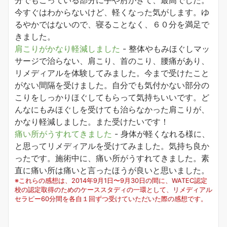
今すぐはわからないけど、軽くなった気がします。ゆ
るやかではないので、寝ることなく、６０分を満足で
きました。
肩こりがかなり軽減しました
-
整体やもみほぐしマッ
サージで治らない、肩こり、首のこり、腰痛があり、
リメディアルを体験してみました。今まで受けたこと
がない間隔を受けました。自分でも気付かない部分の
こりをしっかりほぐしてもらって気持ちいいです。ど
んなにもみほぐしを受けても治らなかった肩こりが、
かなり軽減しました。また受けたいです！
痛い所がうすれてきました
-
身体が軽くなれる様に、
と思ってリメディアルを受けてみました。気持ち良か
ったです。施術中に、痛い所がうすれてきました。素
直に痛い所は痛いと言ったほうが良いと思いました。
※これらの感想は、2014年9月1日〜9月30日の間に、WATEC認定
校の認定取得のためのケーススタディの一環として、リメディアル
セラピー60分間を各自１回ずつ受けていただいた際の感想です。